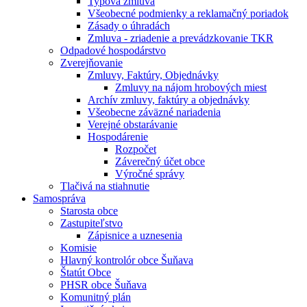
Typová zmluva
Všeobecné podmienky a reklamačný poriadok
Zásady o úhradách
Zmluva - zriadenie a prevádzkovanie TKR
Odpadové hospodárstvo
Zverejňovanie
Zmluvy, Faktúry, Objednávky
Zmluvy na nájom hrobových miest
Archív zmluvy, faktúry a objednávky
Všeobecne záväzné nariadenia
Verejné obstarávanie
Hospodárenie
Rozpočet
Záverečný účet obce
Výročné správy
Tlačivá na stiahnutie
Samospráva
Starosta obce
Zastupiteľstvo
Zápisnice a uznesenia
Komisie
Hlavný kontrolór obce Šuňava
Štatút Obce
PHSR obce Šuňava
Komunitný plán