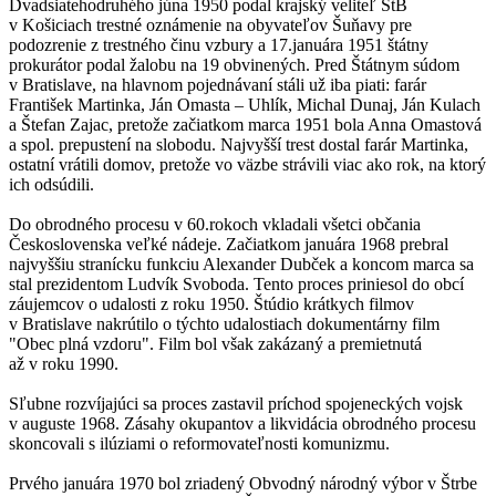
Dvadsiatehodruhého júna 1950 podal krajský veliteľ ŠtB
v Košiciach trestné oznámenie na obyvateľov Šuňavy pre
podozrenie z trestného činu vzbury a 17.januára 1951 štátny
prokurátor podal žalobu na 19 obvinených. Pred Štátnym súdom
v Bratislave, na hlavnom pojednávaní stáli už iba piati: farár
František Martinka, Ján Omasta – Uhlík, Michal Dunaj, Ján Kulach
a Štefan Zajac, pretože začiatkom marca 1951 bola Anna Omastová
a spol. prepustení na slobodu. Najvyšší trest dostal farár Martinka,
ostatní vrátili domov, pretože vo väzbe strávili viac ako rok, na ktorý
ich odsúdili.
Do obrodného procesu v 60.rokoch vkladali všetci občania
Československa veľké nádeje. Začiatkom januára 1968 prebral
najvyššiu stranícku funkciu Alexander Dubček a koncom marca sa
stal prezidentom Ludvík Svoboda. Tento proces priniesol do obcí
záujemcov o udalosti z roku 1950. Štúdio krátkych filmov
v Bratislave nakrútilo o týchto udalostiach dokumentárny film
"Obec plná vzdoru". Film bol však zakázaný a premietnutá
až v roku 1990.
Sľubne rozvíjajúci sa proces zastavil príchod spojeneckých vojsk
v auguste 1968. Zásahy okupantov a likvidácia obrodného procesu
skoncovali s ilúziami o reformovateľnosti komunizmu.
Prvého januára 1970 bol zriadený Obvodný národný výbor v Štrbe