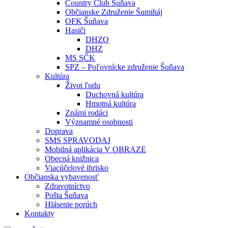
Country Club Šuňava
Občianske Združenie Šumiháj
OFK Šuňava
Hasiči
DHZO
DHZ
MS SČK
SPZ – Poľovnícke združenie Šuňava
Kultúra
Život ľudu
Duchovná kultúra
Hmotná kultúra
Známi rodáci
Významné osobnosti
Doprava
SMS SPRAVODAJ
Mobilná aplikácia V OBRAZE
Obecná knižnica
Viacúčelové ihrisko
Občianska vybavenosť
Zdravotníctvo
Pošta Šuňava
Hlásenie porúch
Kontakty