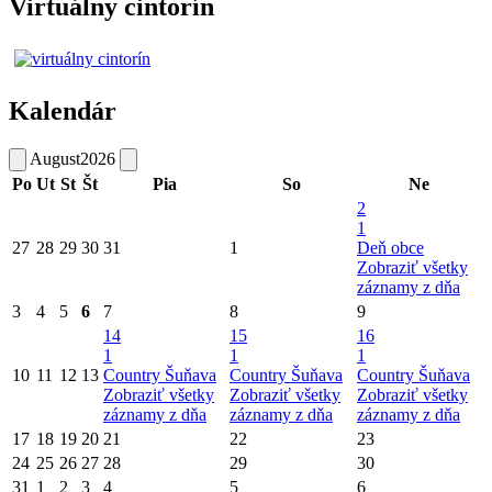
Virtuálny cintorín
Kalendár
August
2026
Po
Ut
St
Št
Pia
So
Ne
2
1
27
28
29
30
31
1
Deň obce
Zobraziť všetky
záznamy z dňa
3
4
5
6
7
8
9
14
15
16
1
1
1
10
11
12
13
Country Šuňava
Country Šuňava
Country Šuňava
Zobraziť všetky
Zobraziť všetky
Zobraziť všetky
záznamy z dňa
záznamy z dňa
záznamy z dňa
17
18
19
20
21
22
23
24
25
26
27
28
29
30
31
1
2
3
4
5
6