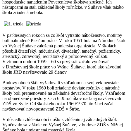
hospodárske nariadením Povereníctva školstva zrušené. Ich
nástupcami sa stali základné školy roľnícke, v Šuňave však takáto
škola zriadená nebola.
V päťdesiatych rokoch sa zo škôl vytratilo náboženstvo, motlitby
boli nahradené Piesňou práce. V roku 1951 bola na Národnej škole
vo Vyšnej Šuňave založená pionierska organizácia. V školách
pôsobili čitateľský, mičurinský, divadelný, tanečný, požiarnicky,
ateistický, zdravotný, recitátorský a prírodovedný krúžok.
V zimnom období 1959 – 60 sa prvýkrát začalo vyučovať
v Družstevnej škole práce vo Vyšnej Šuňave, ktorú ako závodnú
školu JRD navštevovalo 29 členov.
Budovy oboch škôl vyžadovali vzhľadom na svoj vek neustále
prestavby. V roku 1960 boli zriadené deviate ročníky a národné
školy boli premenované na základné deväťročné školy. Vzhľadom
na obmedzené priestory žiaci 6.-9.ročníkov naďalej navštevovali
ZDŠ vo Svite. Od školského roku 1969/1970 títo žiaci začali
navštevovať novopostavenú ZDŠ v Štrbe.
V dôsledku zlúčenia obcí došlo k zlúčeniu aj základných škôl.
Vyučovalo sa v škole vo Vyšnej Šuňave, v budove ZDŠ v Nižnej
Šuňave bola umiestnená materská škola.