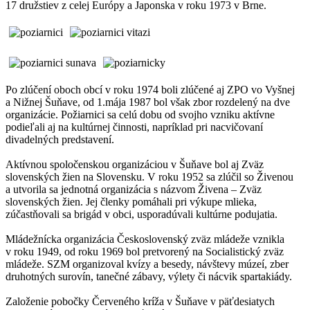
17 družstiev z celej Európy a Japonska v roku 1973 v Brne.
Po zlúčení oboch obcí v roku 1974 boli zlúčené aj ZPO vo Vyšnej
a Nižnej Šuňave, od 1.mája 1987 bol však zbor rozdelený na dve
organizácie. Požiarnici sa celú dobu od svojho vzniku aktívne
podieľali aj na kultúrnej činnosti, napríklad pri nacvičovaní
divadelných predstavení.
Aktívnou spoločenskou organizáciou v Šuňave bol aj Zväz
slovenských žien na Slovensku. V roku 1952 sa zlúčil so Živenou
a utvorila sa jednotná organizácia s názvom Živena – Zväz
slovenských žien. Jej členky pomáhali pri výkupe mlieka,
zúčastňovali sa brigád v obci, usporadúvali kultúrne podujatia.
Mládežnícka organizácia Československý zväz mládeže vznikla
v roku 1949, od roku 1969 bol pretvorený na Socialistický zväz
mládeže. SZM organizoval kvízy a besedy, návštevy múzeí, zber
druhotných surovín, tanečné zábavy, výlety či nácvik spartakiády.
Založenie pobočky Červeného kríža v Šuňave v päťdesiatych