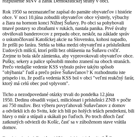
rozpustenie MNV a zánik Demokratickej strany v obci.
Rok 1950 sa nezmazateľne zapísal do pamäte obyvateľov i histórie
obce. V noci 10.júna zobudili obyvateľov obce výstrely, výbuchy
a žiara na hornom konci Nižnej Šuňavy. Po obci sa pohybovali
tmavé postavy so zbraňami v rukách, nastala panika. Prvé úvahy
obviňovali banderovcov z prepadu obce, neskôr, na základe správ
o uskutočňovaní Katolíckej akcie na Slovensku, kohosi napadlo,
že prišli po farára. Strhla sa bitka medzi obyvateľmi a príslušníkmi
Ľudových milícií, ktorí prišli bez ohlásenia na Šuňavu cvičiť.
Zrejme to bola skôr zámienka, aby vyprovokovali obyvateľov obce.
Pušky, sekery a palice spôsobili mnoho zranení na oboch stranách.
Prečo vtedajšie vedenie KSS vybralo práve takýto spôsob
"ohýbania" ľudí a prečo práve Šuňavčanov? K rozhodnutiu iste
prispelo i to, že podľa vedenia KSS bol v obci "veľmi reakčný farár,
ktorý má celú obec pod vplyvom".
Ticho a nezodpovedané otázky trvali do pondelka 12.júna
1950. Dedinu obsadili vojaci, miliciónari i príslušníci ZNB v počte
asi 750 mužov. Bez výberu povyťahovali Šuňavčanov z domov
a odvliekli ich do Svitu, kde ich bili po holých telách pendrekmi, bili
hlavy o múr a stúpali a skákali po ľuďoch. Po troch dňoch časť
zatknutých odviezli do Košíc, časť sa v zúboženom stave vrátila
domov.