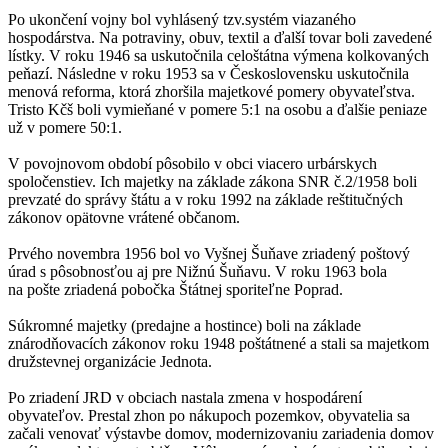
Po ukončení vojny bol vyhlásený tzv.systém viazaného
hospodárstva. Na potraviny, obuv, textil a ďalší tovar boli zavedené
lístky. V roku 1946 sa uskutočnila celoštátna výmena kolkovaných
peňazí. Následne v roku 1953 sa v Československu uskutočnila
menová reforma, ktorá zhoršila majetkové pomery obyvateľstva.
Tristo Kčš boli vymieňané v pomere 5:1 na osobu a ďalšie peniaze
už v pomere 50:1.
V povojnovom období pôsobilo v obci viacero urbárskych
spoločenstiev. Ich majetky na základe zákona SNR č.2/1958 boli
prevzaté do správy štátu a v roku 1992 na základe reštitučných
zákonov opätovne vrátené občanom.
Prvého novembra 1956 bol vo Vyšnej Šuňave zriadený poštový
úrad s pôsobnosťou aj pre Nižnú Šuňavu. V roku 1963 bola
na pošte zriadená pobočka Štátnej sporiteľne Poprad.
Súkromné majetky (predajne a hostince) boli na základe
znárodňovacích zákonov roku 1948 poštátnené a stali sa majetkom
družstevnej organizácie Jednota.
Po zriadení JRD v obciach nastala zmena v hospodárení
obyvateľov. Prestal zhon po nákupoch pozemkov, obyvatelia sa
začali venovať výstavbe domov, modernizovaniu zariadenia domov