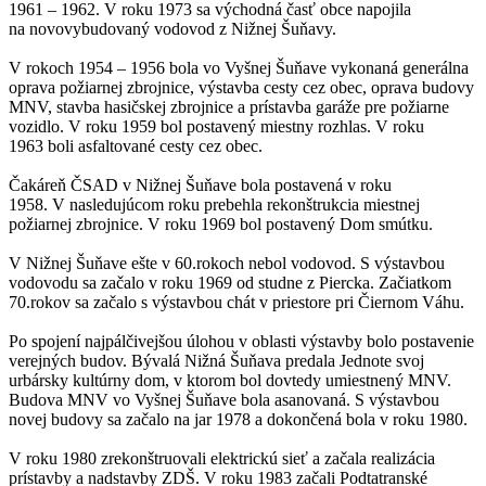
1961 – 1962. V roku 1973 sa východná časť obce napojila
na novovybudovaný vodovod z Nižnej Šuňavy.
V rokoch 1954 – 1956 bola vo Vyšnej Šuňave vykonaná generálna
oprava požiarnej zbrojnice, výstavba cesty cez obec, oprava budovy
MNV, stavba hasičskej zbrojnice a prístavba garáže pre požiarne
vozidlo. V roku 1959 bol postavený miestny rozhlas. V roku
1963 boli asfaltované cesty cez obec.
Čakáreň ČSAD v Nižnej Šuňave bola postavená v roku
1958. V nasledujúcom roku prebehla rekonštrukcia miestnej
požiarnej zbrojnice. V roku 1969 bol postavený Dom smútku.
V Nižnej Šuňave ešte v 60.rokoch nebol vodovod. S výstavbou
vodovodu sa začalo v roku 1969 od studne z Piercka. Začiatkom
70.rokov sa začalo s výstavbou chát v priestore pri Čiernom Váhu.
Po spojení najpálčivejšou úlohou v oblasti výstavby bolo postavenie
verejných budov. Bývalá Nižná Šuňava predala Jednote svoj
urbársky kultúrny dom, v ktorom bol dovtedy umiestnený MNV.
Budova MNV vo Vyšnej Šuňave bola asanovaná. S výstavbou
novej budovy sa začalo na jar 1978 a dokončená bola v roku 1980.
V roku 1980 zrekonštruovali elektrickú sieť a začala realizácia
prístavby a nadstavby ZDŠ. V roku 1983 začali Podtatranské