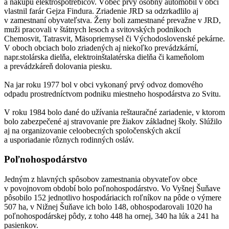
a nákupu elektrospotrebičov. Vôbec prvý osobný automobil v obci
vlastnil farár Gejza Findura. Zriadenie JRD sa odzrkadlilo aj
v zamestnaní obyvateľstva. Ženy boli zamestnané prevažne v JRD,
muži pracovali v štátnych lesoch a svitovských podnikoch
Chemosvit, Tatrasvit, Mäsopriemysel či Východoslovenské pekárne.
V oboch obciach bolo zriadených aj niekoľko prevádzkární,
napr.stolárska dielňa, elektroinštalatérska dielňa či kameňolom
a prevádzkáreň dolovania piesku.
Na jar roku 1977 bol v obci vykonaný prvý odvoz domového
odpadu prostredníctvom podniku miestneho hospodárstva zo Svitu.
V roku 1984 bolo dané do užívania reštauračné zariadenie, v ktorom
bolo zabezpečené aj stravovanie pre žiakov základnej školy. Slúžilo
aj na organizovanie celoobecných spoločenských akcií
a usporiadanie rôznych rodinných osláv.
Poľnohospodárstvo
Jedným z hlavných spôsobov zamestnania obyvateľov obce
v povojnovom období bolo poľnohospodárstvo. Vo Vyšnej Šuňave
pôsobilo 152 jednotlivo hospodáriacich roľníkov na pôde o výmere
507 ha, v Nižnej Šuňave ich bolo 148, obhospodarovali 1020 ha
poľnohospodárskej pôdy, z toho 448 ha ornej, 340 ha lúk a 241 ha
pasienkov.