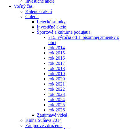
Investičné akcie
Voľný čas
Kalendár akcií
Galéria
Letecké snímky
Investičné akcie
Športové a kultúrne podujatia
715. výročia od 1. písomnej zmienky o
obci
rok 2014
rok 2015
rok 2016
rok 2017
rok 2018
rok 2019
rok 2020
rok 2021
rok 2022
rok 2023
rok 2024
rok 2025
rok 2026
Zaujímavé videá
Kniha Šuňava 2014
Záujmové združenia