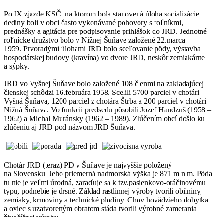
Po IX.zjazde KSČ, na ktorom bola stanovená úloha socializácie
dediny boli v obci často vykonávané pohovory s roľníkmi,
prednášky a agitácia pre podpisovanie prihlášok do JRD. Jednotné
roľnícke družstvo bolo v Nižnej Šuňave založené 22.marca
1959. Prvoradými úlohami JRD bolo sceľovanie pôdy, výstavba
hospodárskej budovy (kravína) vo dvore JRD, neskôr zemiakárne
a sýpky.
JRD vo Vyšnej Šuňave bolo založené 108 členmi na zakladajúcej
členskej schôdzi 16.februára 1958. Scelili 5700 parciel v chotári
Vyšná Šuňava, 1200 parciel z chotára Štrba a 200 parciel v chotári
Nižná Šuňava. Vo funkcii predsedu pôsobili Jozef Handzuš (1958 –
1962) a Michal Muránsky (1962 – 1989). Zlúčením obcí došlo ku
zlúčeniu aj JRD pod názvom JRD Šuňava.
Chotár JRD (teraz) PD v Šuňave je najvyššie položený
na Slovensku. Jeho priemerná nadmorská výška je 871 m n.m. Pôda
tu nie je veľmi úrodná, zaraďuje sa k tzv.pasienkovo-oráčinovému
typu, podnebie je drsné. Základ rastlinnej výroby tvorili obilniny,
zemiaky, krmoviny a technické plodiny. Chov hovädzieho dobytka
a oviec s uzatvoreným obratom stáda tvorili výrobné zamerania