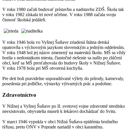
V roku 1980 začali budovať prístavbu a nadstavbu ZDŠ. Škola tak
v roku 1982 získala tri nové učebne. V roku 1988 začala svoju
činnosť školská jedáleň.
V roku 1946 bola vo Vyšnej Šuňave zriadená štátna detská
opatrovňa s výchovným jazykom slovenským a jedným oddelením.
V roku 1948 bol jej názov zmenený na materskú školu. MŠ sa vždy
borila s nedostatkom miesta, čiastočné riešenie sa našlo po zlúčení
obcí, keď sa MŠ presťahovala do budovy školy v Nižnej Šuňave.
V roku 1978 bola pri MŠ otvorená kuchyňa.
Pre deti boli pravidelne usporadúvané výlety do prírody, karnevaly,
posedenia pri jedličke, výstavky výtvarných prác a podobne.
Zdravotníctvo
V Nižnej a Vyšnej Šuňave po II. svetovej vojne zdravotné stredisko
neexistovalo, obyvatelia museli k lekárovi dochádzať do Svitu.
V marci 1946 vypukla v obci Nižná Šuňava epidémia brušného
týfusu, preto ONV v Poprade nariadil v obci karanténu.