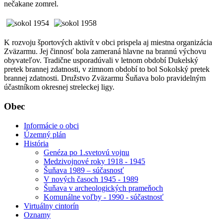
nečakane zomrel.
K rozvoju športových aktivít v obci prispela aj miestna organizácia
Zväzarmu. Jej činnosť bola zameraná hlavne na brannú výchovu
obyvateľov. Tradične usporadúvali v letnom období Dukelský
pretek brannej zdatnosti, v zimnom období to bol Sokolský pretek
brannej zdatnosti. Družstvo Zväzarmu Šuňava bolo pravidelným
účastníkom okresnej streleckej ligy.
Obec
Informácie o obci
Územný plán
História
Genéza po 1.svetovú vojnu
Medzivojnové roky 1918 - 1945
Šuňava 1989 – súčasnosť
V nových časoch 1945 - 1989
Šuňava v archeologických prameňoch
Komunálne voľby - 1990 - súčastnosť
Virtuálny cintorín
Oznamy