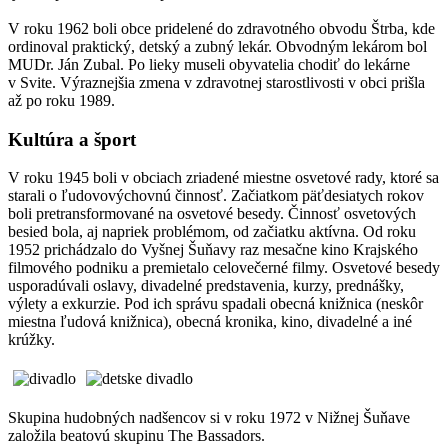
V roku 1962 boli obce pridelené do zdravotného obvodu Štrba, kde
ordinoval praktický, detský a zubný lekár. Obvodným lekárom bol
MUDr. Ján Zubal. Po lieky museli obyvatelia chodiť do lekárne
v Svite. Výraznejšia zmena v zdravotnej starostlivosti v obci prišla
až po roku 1989.
Kultúra a šport
V roku 1945 boli v obciach zriadené miestne osvetové rady, ktoré sa
starali o ľudovovýchovnú činnosť. Začiatkom päťdesiatych rokov
boli pretransformované na osvetové besedy. Činnosť osvetových
besied bola, aj napriek problémom, od začiatku aktívna. Od roku
1952 prichádzalo do Vyšnej Šuňavy raz mesačne kino Krajského
filmového podniku a premietalo celovečerné filmy. Osvetové besedy
usporadúvali oslavy, divadelné predstavenia, kurzy, prednášky,
výlety a exkurzie. Pod ich správu spadali obecná knižnica (neskôr
miestna ľudová knižnica), obecná kronika, kino, divadelné a iné
krúžky.
Skupina hudobných nadšencov si v roku 1972 v Nižnej Šuňave
založila beatovú skupinu The Bassadors.