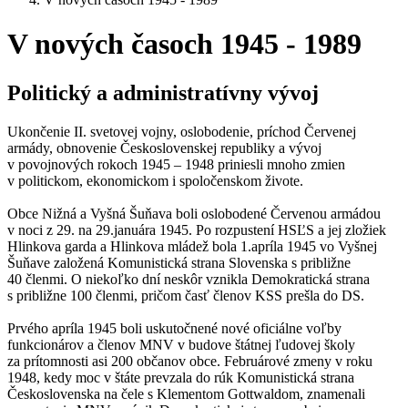
V nových časoch 1945 - 1989
Politický a administratívny vývoj
Ukončenie II. svetovej vojny, oslobodenie, príchod Červenej
armády, obnovenie Československej republiky a vývoj
v povojnových rokoch 1945 – 1948 priniesli mnoho zmien
v politickom, ekonomickom i spoločenskom živote.
Obce Nižná a Vyšná Šuňava boli oslobodené Červenou armádou
v noci z 29. na 29.januára 1945. Po rozpustení HSĽS a jej zložiek
Hlinkova garda a Hlinkova mládež bola 1.apríla 1945 vo Vyšnej
Šuňave založená Komunistická strana Slovenska s približne
40 členmi. O niekoľko dní neskôr vznikla Demokratická strana
s približne 100 členmi, pričom časť členov KSS prešla do DS.
Prvého apríla 1945 boli uskutočnené nové oficiálne voľby
funkcionárov a členov MNV v budove štátnej ľudovej školy
za prítomnosti asi 200 občanov obce. Februárové zmeny v roku
1948, kedy moc v štáte prevzala do rúk Komunistická strana
Československa na čele s Klementom Gottwaldom, znamenali