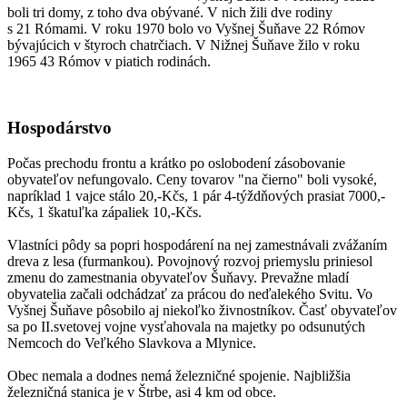
boli tri domy, z toho dva obývané. V nich žili dve rodiny
s 21 Rómami. V roku 1970 bolo vo Vyšnej Šuňave 22 Rómov
bývajúcich v štyroch chatrčiach. V Nižnej Šuňave žilo v roku
1965 43 Rómov v piatich rodinách.
Hospodárstvo
Počas prechodu frontu a krátko po oslobodení zásobovanie
obyvateľov nefungovalo. Ceny tovarov "na čierno" boli vysoké,
napríklad 1 vajce stálo 20,-Kčs, 1 pár 4-týždňových prasiat 7000,-
Kčs, 1 škatuľka zápaliek 10,-Kčs.
Vlastníci pôdy sa popri hospodárení na nej zamestnávali zvážaním
dreva z lesa (furmankou). Povojnový rozvoj priemyslu priniesol
zmenu do zamestnania obyvateľov Šuňavy. Prevažne mladí
obyvatelia začali odchádzať za prácou do neďalekého Svitu. Vo
Vyšnej Šuňave pôsobilo aj niekoľko živnostníkov. Časť obyvateľov
sa po II.svetovej vojne vysťahovala na majetky po odsunutých
Nemcoch do Veľkého Slavkova a Mlynice.
Obec nemala a dodnes nemá železničné spojenie. Najbližšia
železničná stanica je v Štrbe, asi 4 km od obce.