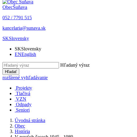
Obec
Šuňava
052 / 7791 515
kancelaria@sunava.sk
SK
Slovensky
SK
Slovensky
EN
English
Hľadaný výraz
Hľadať
rozšírené vyhľadávanie
Projekty
Tlačivá
VZN
Odpady
Seniori
Úvodná stránka
Obec
História
V nových časoch 1945 - 1989