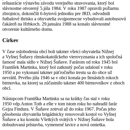
reštaurácie výstavbu závodu verejného stravovania, ktorý bol
slávnostne otvorený 5.júla 1984. V roku 1987 opravili požiarnu
zbrojnicu, dokončili 6-bytovú jednotku pre JRD, odvodnili
futbalové ihrisko a obyvatelia svojpomocne vybudovali autobusovú
čakáreň na Hrbkoch. 29.januára 1988 sa konalo slávnostné
otvorenie kultúrneho domu.
Cirkev
V čase oslobodenia obcí boli takmer všetci obyvatelia Nižnej
a Vyšnej Šuňavy rímskokatolíckeho vierovyznania a ich spoločná
farnosť mala sídlo v Nižnej Šuňave. Farárom od roku 1945 bol
František Martinka, ktorý bol zatknutý počas udalostí v roku
1950 a po vykonaní takmer päťročného trestu sa do obce už
nevrátil. Prvého júla 1946 sa v obci konala po štrnástich rokoch
birmovka, na ktorej sa zúčastnilo takmer 400 birmovníkov z oboch
obcí.
Nástupcom Františka Martinku sa na krátky čas stal v roku
1950 vdp.Anton Toth a ešte v tom istom roku ho nahradil farár
Gejza Findura. V Šuňave zotrval až do roku 1967. Počas jeho
pôsobenia obyvatelia brigádnicky renovovali kostol vo Vyšnej
Šuňave a ku kostolu Všetkých svätých v Nižnej Šuňave bola
dobudovaná prístavba, vymenené lavice a nová omietka.