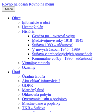
Rovno na obsah
Rovno na menu
Menu
Obec
Informácie o obci
Územný plán
História
Genéza po 1.svetovú vojnu
Medzivojnové roky 1918 - 1945
Šuňava 1989 – súčasnosť
V nových časoch 1945 - 1989
Šuňava v archeologických prameňoch
Komunálne voľby - 1990 - súčastnosť
Virtuálny cintorín
Oznamy
Úrad
Úradná tabuľa
Ako získať informácie ?
GDPR
Matričný úrad
Ohlasovňa pobytu
Overovanie listín a podpisov
Miestne dane a poplatky
TKR - Šuňava