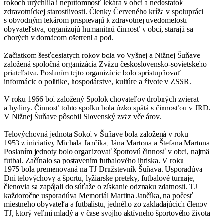
rokoch urýchlila i neprítomnosť lekára v obci a nedostatok
zdravotníckej starostlivosti. Členky Červeného kríža v spolupráci
s obvodným lekárom prispievajú k zdravotnej uvedomelosti
obyvateľstva, organizujú humanitnú činnosť v obci, starajú sa
chorých v domácom ošetrení a pod.
Začiatkom šesťdesiatych rokov bola vo Vyšnej a Nižnej Šuňave
založená spoločná organizácia Zväzu československo-sovietskeho
priateľstva. Poslaním tejto organizácie bolo sprístupňovať
informácie o politike, hospodárstve, kultúre a živote v ZSSR.
V roku 1966 bol založený Spolok chovateľov drobných zvierat
a hydiny. Činnosť tohto spolku bola úzko spätá s činnosťou v JRD.
V Nižnej Šuňave pôsobil Slovenský zväz včelárov.
Telovýchovná jednota Sokol v Šuňave bola založená v roku
1953 z iniciatívy Michala Jančíka, Jána Martona a Štefana Martona.
Poslaním jednoty bolo organizovať športovú činnosť v obci, najmä
futbal. Začínalo sa postavením futbalového ihriska. V roku
1975 bola premenovaná na TJ Družstevník Šuňava. Usporadúva
Dni telovýchovy a športu, lyžiarske preteky, futbalové turnaje,
členovia sa zapájali do súťaže o získanie odznaku zdatnosti. TJ
každoročne usporadúva Memoriál Martina Jančíka, na počesť
miestneho obyvateľa a futbalistu, jedného zo zakladajúcich členov
TJ, ktorý veľmi mladý a v čase svojho aktívneho športového života