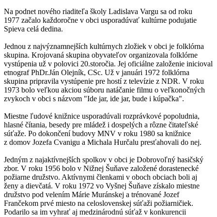
Na podnet nového riaditeľa školy Ladislava Vargu sa od roku
1977 začalo každoročne v obci usporadúvať kultúrne podujatie
Spieva celá dedina.
Jednou z najvýznamnejších kultúrnych zložiek v obci je folklórna
skupina. Krojovaná skupina obyvateľov organizovala folklórne
vystúpenia už v polovici 20.storočia. Jej oficiálne založenie inicioval
etnograf PhDr.Ján Olejník, CSc. Už v januári 1972 folklórna
skupina pripravila vystúpenie pre hostí z televízie z NDR. V roku
1973 bolo veľkou akciou súboru natáčanie filmu o veľkonočných
zvykoch v obci s názvom "Ide jar, ide jar, bude i kúpačka".
Miestne ľudové knižnice usporadúvali rozprávkové popoludnia,
hlasné čítania, besedy pre mládež i dospelých a rôzne čitateľské
súťaže. Po dokončení budovy MNV v roku 1980 sa knižnice
z domov Jozefa Cvanigu a Michala Hurčalu presťahovali do nej.
Jedným z najaktívnejších spolkov v obci je Dobrovoľný hasičský
zbor. V roku 1956 bolo v Nižnej Šuňave založené dorastenecké
požiarne družstvo. Aktívnymi členkami v oboch obciach boli aj
ženy a dievčatá. V roku 1972 vo Vyšnej Šuňave získalo miestne
družstvo pod velením Márie Muránskej a trénované Jozef
Frančekom prvé miesto na celoslovenskej súťaži požiarničiek.
Podarilo sa im vyhrať aj medzinárodnú súťaž v konkurencii