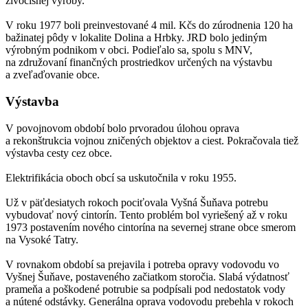
živočíšnej výroby.
V roku 1977 boli preinvestované 4 mil. Kčs do zúrodnenia 120 ha
bažinatej pôdy v lokalite Dolina a Hrbky. JRD bolo jediným
výrobným podnikom v obci. Podieľalo sa, spolu s MNV,
na združovaní finančných prostriedkov určených na výstavbu
a zveľaďovanie obce.
Výstavba
V povojnovom období bolo prvoradou úlohou oprava
a rekonštrukcia vojnou zničených objektov a ciest. Pokračovala tiež
výstavba cesty cez obce.
Elektrifikácia oboch obcí sa uskutočnila v roku 1955.
Už v päťdesiatych rokoch pociťovala Vyšná Šuňava potrebu
vybudovať nový cintorín. Tento problém bol vyriešený až v roku
1973 postavením nového cintorína na severnej strane obce smerom
na Vysoké Tatry.
V rovnakom období sa prejavila i potreba opravy vodovodu vo
Vyšnej Šuňave, postaveného začiatkom storočia. Slabá výdatnosť
prameňa a poškodené potrubie sa podpísali pod nedostatok vody
a nútené odstávky. Generálna oprava vodovodu prebehla v rokoch