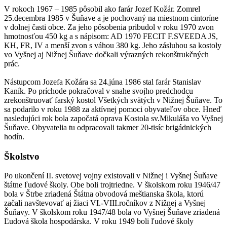
V rokoch 1967 – 1985 pôsobil ako farár Jozef Kožár. Zomrel
25.decembra 1985 v Šuňave a je pochovaný na miestnom cintoríne
v dolnej časti obce. Za jeho pôsobenia pribudol v roku 1970 zvon
hmotnosťou 450 kg a s nápisom: AD 1970 FECIT F.SVEEDA JS,
KH, FR, IV a menší zvon s váhou 380 kg. Jeho zásluhou sa kostoly
vo Vyšnej aj Nižnej Šuňave dočkali výrazných rekonštrukčných
prác.
Nástupcom Jozefa Kožára sa 24.júna 1986 stal farár Stanislav
Kaník. Po príchode pokračoval v snahe svojho predchodcu
zrekonštruovať farský kostol Všetkých svätých v Nižnej Šuňave. To
sa podarilo v roku 1988 za aktívnej pomoci obyvateľov obce. Hneď
nasledujúci rok bola započatá oprava Kostola sv.Mikuláša vo Vyšnej
Šuňave. Obyvatelia tu odpracovali takmer 20-tisíc brigádnických
hodín.
Školstvo
Po ukončení II. svetovej vojny existovali v Nižnej i Vyšnej Šuňave
štátne ľudové školy. Obe boli trojtriedne. V školskom roku 1946/47
bola v Štrbe zriadená Štátna obvodová meštianska škola, ktorú
začali navštevovať aj žiaci VI.-VIII.ročníkov z Nižnej a Vyšnej
Šuňavy. V školskom roku 1947/48 bola vo Vyšnej Šuňave zriadená
Ľudová škola hospodárska. V roku 1949 boli ľudové školy