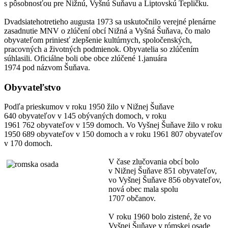
s pôsobnosťou pre Nižnú, Vyšnú Šuňavu a Liptovskú Tepličku.
Dvadsiatehotretieho augusta 1973 sa uskutočnilo verejné plenárne
zasadnutie MNV o zlúčení obcí Nižná a Vyšná Šuňava, čo malo
obyvateľom priniesť zlepšenie kultúrnych, spoločenských,
pracovných a životných podmienok. Obyvatelia so zlúčením
súhlasili. Oficiálne boli obe obce zlúčené 1.januára
1974 pod názvom Šuňava.
Obyvateľstvo
Podľa prieskumov v roku 1950 žilo v Nižnej Šuňave
640 obyvateľov v 145 obývaných domoch, v roku
1961 762 obyvateľov v 159 domoch. Vo Vyšnej Šuňave žilo v roku
1950 689 obyvateľov v 150 domoch a v roku 1961 807 obyvateľov
v 170 domoch.
V čase zlučovania obcí bolo
v Nižnej Šuňave 851 obyvateľov,
vo Vyšnej Šuňave 856 obyvateľov,
nová obec mala spolu
1707 občanov.
V roku 1960 bolo zistené, že vo
Vyšnej Šuňave v rómskej osade