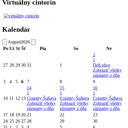
Virtuálny cintorín
Kalendár
August
2026
Po
Ut
St
Št
Pia
So
Ne
2
1
27
28
29
30
31
1
Deň obce
Zobraziť všetky
záznamy z dňa
3
4
5
6
7
8
9
14
15
16
1
1
1
10
11
12
13
Country Šuňava
Country Šuňava
Country Šuňava
Zobraziť všetky
Zobraziť všetky
Zobraziť všetky
záznamy z dňa
záznamy z dňa
záznamy z dňa
17
18
19
20
21
22
23
24
25
26
27
28
29
30
31
1
2
3
4
5
6