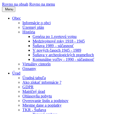
Rovno na obsah
Rovno na menu
Menu
Obec
Informácie o obci
Územný plán
História
Genéza po 1.svetovú vojnu
Medzivojnové roky 1918 - 1945
Šuňava 1989 – súčasnosť
V nových časoch 1945 - 1989
Šuňava v archeologických prameňoch
Komunálne voľby - 1990 - súčastnosť
Virtuálny cintorín
Oznamy
Úrad
Úradná tabuľa
Ako získať informácie ?
GDPR
Matričný úrad
Ohlasovňa pobytu
Overovanie listín a podpisov
Miestne dane a poplatky
TKR - Šuňava