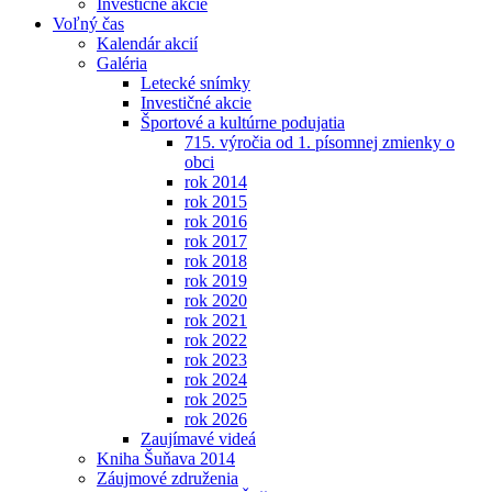
Investičné akcie
Voľný čas
Kalendár akcií
Galéria
Letecké snímky
Investičné akcie
Športové a kultúrne podujatia
715. výročia od 1. písomnej zmienky o
obci
rok 2014
rok 2015
rok 2016
rok 2017
rok 2018
rok 2019
rok 2020
rok 2021
rok 2022
rok 2023
rok 2024
rok 2025
rok 2026
Zaujímavé videá
Kniha Šuňava 2014
Záujmové združenia