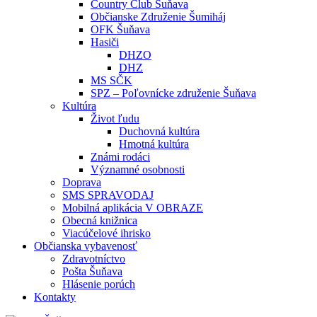
Country Club Šuňava
Občianske Združenie Šumiháj
OFK Šuňava
Hasiči
DHZO
DHZ
MS SČK
SPZ – Poľovnícke združenie Šuňava
Kultúra
Život ľudu
Duchovná kultúra
Hmotná kultúra
Známi rodáci
Významné osobnosti
Doprava
SMS SPRAVODAJ
Mobilná aplikácia V OBRAZE
Obecná knižnica
Viacúčelové ihrisko
Občianska vybavenosť
Zdravotníctvo
Pošta Šuňava
Hlásenie porúch
Kontakty