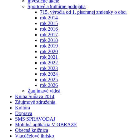
Investičné akcie
Športové a kultúrne podujatia
715. výročia od 1. písomnej zmienky o obci
rok 2014
rok 2015
rok 2016
rok 2017
rok 2018
rok 2019
rok 2020
rok 2021
rok 2022
rok 2023
rok 2024
rok 2025
rok 2026
Zaujímavé videá
Kniha Šuňava 2014
Záujmové združenia
Kultúra
Doprava
SMS SPRAVODAJ
Mobilná aplikácia V OBRAZE
Obecná knižnica
Viacúčelové ihrisko