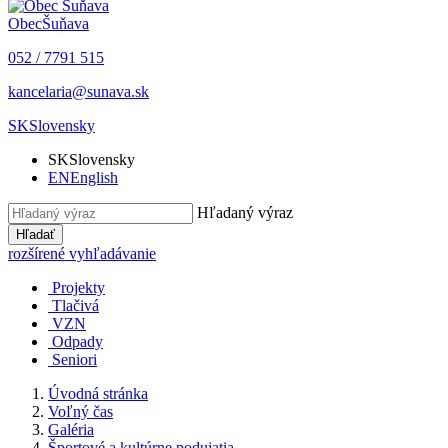
Obec
Šuňava
052 / 7791 515
kancelaria@sunava.sk
SK
Slovensky
SK
Slovensky
EN
English
Hľadaný výraz
Hľadať
rozšírené vyhľadávanie
Projekty
Tlačivá
VZN
Odpady
Seniori
Úvodná stránka
Voľný čas
Galéria
Športové a kultúrne podujatia