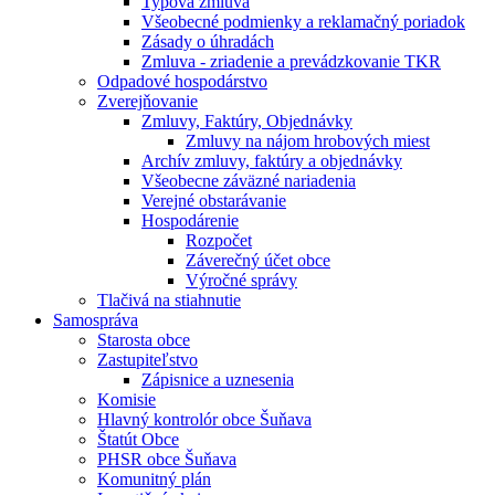
Typová zmluva
Všeobecné podmienky a reklamačný poriadok
Zásady o úhradách
Zmluva - zriadenie a prevádzkovanie TKR
Odpadové hospodárstvo
Zverejňovanie
Zmluvy, Faktúry, Objednávky
Zmluvy na nájom hrobových miest
Archív zmluvy, faktúry a objednávky
Všeobecne záväzné nariadenia
Verejné obstarávanie
Hospodárenie
Rozpočet
Záverečný účet obce
Výročné správy
Tlačivá na stiahnutie
Samospráva
Starosta obce
Zastupiteľstvo
Zápisnice a uznesenia
Komisie
Hlavný kontrolór obce Šuňava
Štatút Obce
PHSR obce Šuňava
Komunitný plán