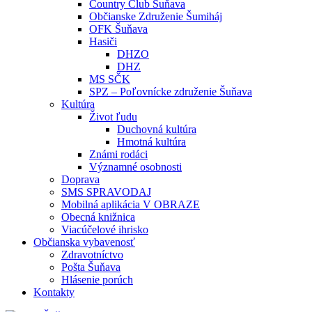
Country Club Šuňava
Občianske Združenie Šumiháj
OFK Šuňava
Hasiči
DHZO
DHZ
MS SČK
SPZ – Poľovnícke združenie Šuňava
Kultúra
Život ľudu
Duchovná kultúra
Hmotná kultúra
Známi rodáci
Významné osobnosti
Doprava
SMS SPRAVODAJ
Mobilná aplikácia V OBRAZE
Obecná knižnica
Viacúčelové ihrisko
Občianska vybavenosť
Zdravotníctvo
Pošta Šuňava
Hlásenie porúch
Kontakty