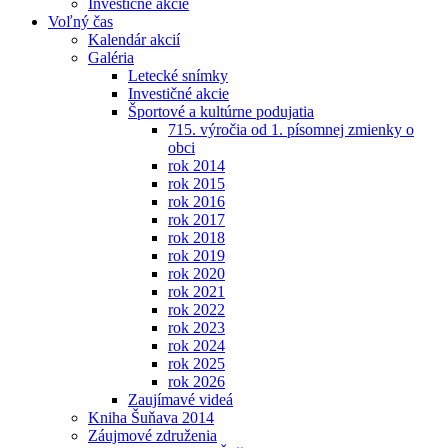
Investičné akcie
Voľný čas
Kalendár akcií
Galéria
Letecké snímky
Investičné akcie
Športové a kultúrne podujatia
715. výročia od 1. písomnej zmienky o
obci
rok 2014
rok 2015
rok 2016
rok 2017
rok 2018
rok 2019
rok 2020
rok 2021
rok 2022
rok 2023
rok 2024
rok 2025
rok 2026
Zaujímavé videá
Kniha Šuňava 2014
Záujmové združenia