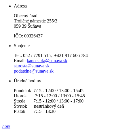
Adresa
Obecný úrad
Trojičné námestie 255/3
059 39 Šuňava
IČO: 00326437
Spojenie
Tel.: 052 / 7791 515, +421 917 606 784
Email:
kancelaria@sunava.sk
starosta@sunava.sk
podatelna@sunava.sk
Úradné hodiny
Pondelok 7:15 - 12:00 / 13:00 - 15:45
Utorok 7:15 - 12:00 / 13:00 - 15:45
Streda 7:15 - 12:00 / 13:00 - 17:00
Štvrtok nestránkový deň
Piatok 7:15 - 13:30
hore