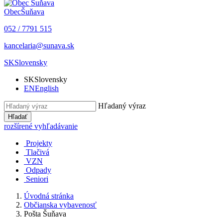
Obec
Šuňava
052 / 7791 515
kancelaria@sunava.sk
SK
Slovensky
SK
Slovensky
EN
English
Hľadaný výraz
Hľadať
rozšírené vyhľadávanie
Projekty
Tlačivá
VZN
Odpady
Seniori
Úvodná stránka
Občianska vybavenosť
Pošta Šuňava