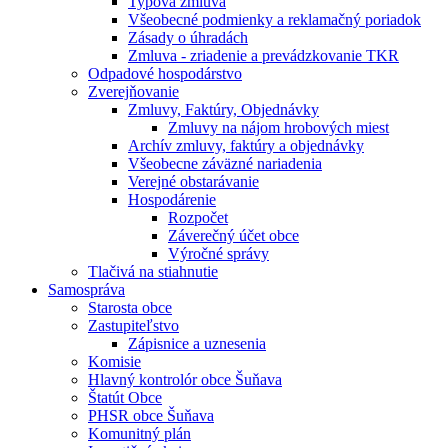
Typová zmluva
Všeobecné podmienky a reklamačný poriadok
Zásady o úhradách
Zmluva - zriadenie a prevádzkovanie TKR
Odpadové hospodárstvo
Zverejňovanie
Zmluvy, Faktúry, Objednávky
Zmluvy na nájom hrobových miest
Archív zmluvy, faktúry a objednávky
Všeobecne záväzné nariadenia
Verejné obstarávanie
Hospodárenie
Rozpočet
Záverečný účet obce
Výročné správy
Tlačivá na stiahnutie
Samospráva
Starosta obce
Zastupiteľstvo
Zápisnice a uznesenia
Komisie
Hlavný kontrolór obce Šuňava
Štatút Obce
PHSR obce Šuňava
Komunitný plán