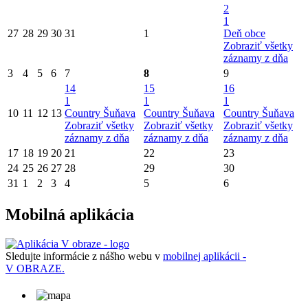
2
1
27
28
29
30
31
1
Deň obce
Zobraziť všetky
záznamy z dňa
3
4
5
6
7
8
9
14
15
16
1
1
1
10
11
12
13
Country Šuňava
Country Šuňava
Country Šuňava
Zobraziť všetky
Zobraziť všetky
Zobraziť všetky
záznamy z dňa
záznamy z dňa
záznamy z dňa
17
18
19
20
21
22
23
24
25
26
27
28
29
30
31
1
2
3
4
5
6
Mobilná aplikácia
Sledujte informácie z nášho webu v
mobilnej aplikácii -
V OBRAZE.