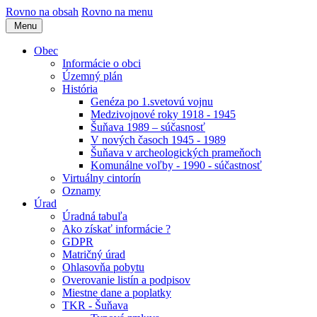
Rovno na obsah
Rovno na menu
Menu
Obec
Informácie o obci
Územný plán
História
Genéza po 1.svetovú vojnu
Medzivojnové roky 1918 - 1945
Šuňava 1989 – súčasnosť
V nových časoch 1945 - 1989
Šuňava v archeologických prameňoch
Komunálne voľby - 1990 - súčastnosť
Virtuálny cintorín
Oznamy
Úrad
Úradná tabuľa
Ako získať informácie ?
GDPR
Matričný úrad
Ohlasovňa pobytu
Overovanie listín a podpisov
Miestne dane a poplatky
TKR - Šuňava