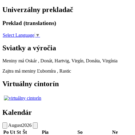
Univerzálny prekladač
Preklad (translations)
Select Language
▼
Sviatky a výročia
Meniny má
Oskár
, Donát, Hartvig, Virgín, Donáta, Virgínia
Zajtra má meniny
Ľubomíra
, Rastic
Virtuálny cintorín
Kalendár
August
2026
Po
Ut
St
Št
Pia
So
Ne