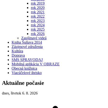
rok 2019
rok 2020
rok 2021
rok 2022
rok 2023
rok 2024
rok 2025
rok 2026
Zaujímavé videá
Kniha Šuňava 2014
Záujmové združenia
Kultúra
Doprava
SMS SPRAVODAJ
Mobilná aplikácia V OBRAZE
Obecná knižnica
Viacúčelové ihrisko
Aktuálne počasie
dnes, štvrtok 6. 8. 2026