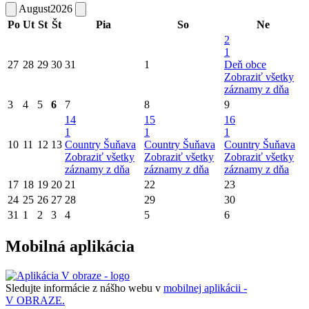
August
2026
Po
Ut
St
Št
Pia
So
Ne
2
1
27
28
29
30
31
1
Deň obce
Zobraziť všetky
záznamy z dňa
3
4
5
6
7
8
9
14
15
16
1
1
1
10
11
12
13
Country Šuňava
Country Šuňava
Country Šuňava
Zobraziť všetky
Zobraziť všetky
Zobraziť všetky
záznamy z dňa
záznamy z dňa
záznamy z dňa
17
18
19
20
21
22
23
24
25
26
27
28
29
30
31
1
2
3
4
5
6
Mobilná aplikácia
Sledujte informácie z nášho webu v
mobilnej aplikácii -
V OBRAZE.