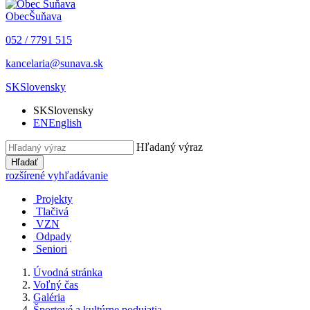
Obec
Šuňava
052 / 7791 515
kancelaria@sunava.sk
SK
Slovensky
SK
Slovensky
EN
English
Hľadaný výraz
Hľadať
rozšírené vyhľadávanie
Projekty
Tlačivá
VZN
Odpady
Seniori
Úvodná stránka
Voľný čas
Galéria
Športové a kultúrne podujatia