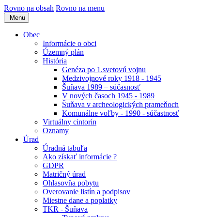
Rovno na obsah
Rovno na menu
Menu
Obec
Informácie o obci
Územný plán
História
Genéza po 1.svetovú vojnu
Medzivojnové roky 1918 - 1945
Šuňava 1989 – súčasnosť
V nových časoch 1945 - 1989
Šuňava v archeologických prameňoch
Komunálne voľby - 1990 - súčastnosť
Virtuálny cintorín
Oznamy
Úrad
Úradná tabuľa
Ako získať informácie ?
GDPR
Matričný úrad
Ohlasovňa pobytu
Overovanie listín a podpisov
Miestne dane a poplatky
TKR - Šuňava