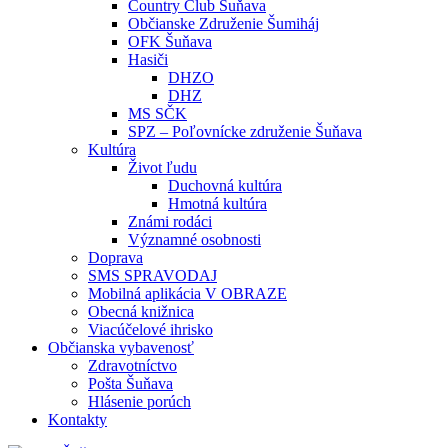
Country Club Šuňava
Občianske Združenie Šumiháj
OFK Šuňava
Hasiči
DHZO
DHZ
MS SČK
SPZ – Poľovnícke združenie Šuňava
Kultúra
Život ľudu
Duchovná kultúra
Hmotná kultúra
Známi rodáci
Významné osobnosti
Doprava
SMS SPRAVODAJ
Mobilná aplikácia V OBRAZE
Obecná knižnica
Viacúčelové ihrisko
Občianska vybavenosť
Zdravotníctvo
Pošta Šuňava
Hlásenie porúch
Kontakty