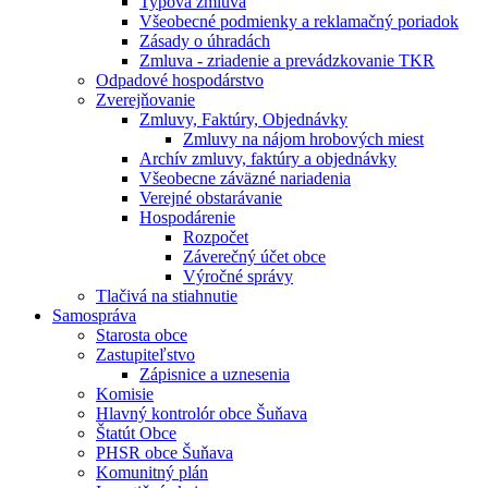
Typová zmluva
Všeobecné podmienky a reklamačný poriadok
Zásady o úhradách
Zmluva - zriadenie a prevádzkovanie TKR
Odpadové hospodárstvo
Zverejňovanie
Zmluvy, Faktúry, Objednávky
Zmluvy na nájom hrobových miest
Archív zmluvy, faktúry a objednávky
Všeobecne záväzné nariadenia
Verejné obstarávanie
Hospodárenie
Rozpočet
Záverečný účet obce
Výročné správy
Tlačivá na stiahnutie
Samospráva
Starosta obce
Zastupiteľstvo
Zápisnice a uznesenia
Komisie
Hlavný kontrolór obce Šuňava
Štatút Obce
PHSR obce Šuňava
Komunitný plán