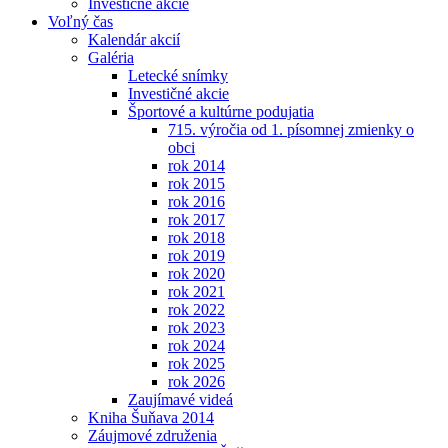
Investičné akcie
Voľný čas
Kalendár akcií
Galéria
Letecké snímky
Investičné akcie
Športové a kultúrne podujatia
715. výročia od 1. písomnej zmienky o
obci
rok 2014
rok 2015
rok 2016
rok 2017
rok 2018
rok 2019
rok 2020
rok 2021
rok 2022
rok 2023
rok 2024
rok 2025
rok 2026
Zaujímavé videá
Kniha Šuňava 2014
Záujmové združenia