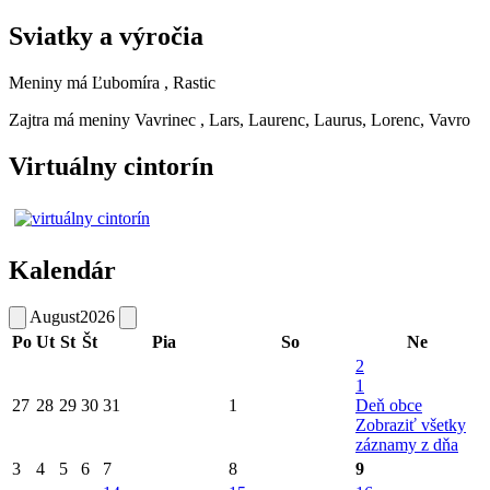
Sviatky a výročia
Meniny má
Ľubomíra
, Rastic
Zajtra má meniny
Vavrinec
, Lars, Laurenc, Laurus, Lorenc, Vavro
Virtuálny cintorín
Kalendár
August
2026
Po
Ut
St
Št
Pia
So
Ne
2
1
27
28
29
30
31
1
Deň obce
Zobraziť všetky
záznamy z dňa
3
4
5
6
7
8
9